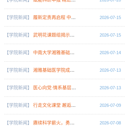
【学院新闻】
履新定责再启程 中南大学湘雅司法鉴定中心召开更名后首次全员大会
2026-07-15
【学院新闻】
武明花课题组揭示了高尔基体网格蛋白囊泡调控GBM细胞线粒体结构和代谢重编程
2026-07-15
【学院新闻】
中南大学湘雅基础医学院2026年YES项目国际暑期夏令营圆满结业
2026-07-14
【学院新闻】
湘雅基础医学院成功举办2026年湖南省高校病原生物学与免疫学实验教学师资培训班暨研讨会
2026-07-13
【学院新闻】
医心向党·情系基层丨湘雅基础医学院“健康护航”志愿服务队携专家义诊进乡村，健康暖民心
2026-07-13
【学院新闻】
行走文化课堂 邂逅千年文脉——中南大学湘雅基础医学院2026年YES项目国际暑期夏令营文化体验侧记
2026-07-09
【学院新闻】
赓续科学薪火，勇担报国使命——湘雅基础医学院生殖与干细胞工程研究所师生党支部主题党日活动
2026-07-08