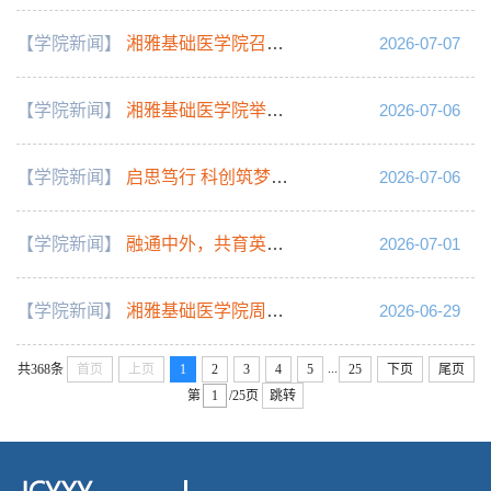
【学院新闻】
湘雅基础医学院召开主任书记会议 统筹部署下半年重点工作
2026-07-07
【学院新闻】
湘雅基础医学院举行“七一”表彰大会暨“光荣在党50年”纪念章颁发仪式
2026-07-06
【学院新闻】
启思笃行 科创筑梦—2026年度机能实验学自主实验设计竞赛成功举办
2026-07-06
【学院新闻】
融通中外，共育英才！中南大学湘雅基础医学院 2026 年 YES 项目国际暑期夏令营正式开营
2026-07-01
【学院新闻】
湘雅基础医学院周勇课题组在《Cell Death & Disease》发表急性肺损伤研究新成果
2026-06-29
...
共368条
首页
上页
1
2
3
4
5
25
下页
尾页
第
/25页
跳转